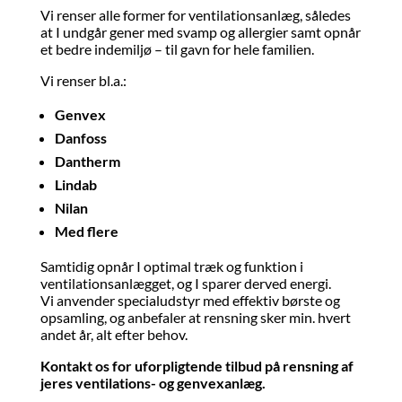
Vi renser alle former for ventilationsanlæg, således
at I undgår gener med svamp og allergier samt opnår
et bedre indemiljø – til gavn for hele familien.
Vi renser bl.a.:
Genvex
Danfoss
Dantherm
Lindab
Nilan
Med flere
Samtidig opnår I optimal træk og funktion i
ventilationsanlægget, og I sparer derved energi.
Vi anvender specialudstyr med effektiv børste og
opsamling, og anbefaler at rensning sker min. hvert
andet år, alt efter behov.
Kontakt os for uforpligtende tilbud på rensning af
jeres ventilations- og genvexanlæg.