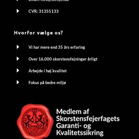
E
CVR: 31355133
Hvorfor vælge os?
E
Vi har mere end 35 års erfaring
E
Over 16.000 skorstensfejninger årligt
E
Arbejde i høj kvalitet
E
Fokus på bedre miljø