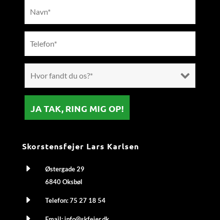
Skorstensfejer Lars Karlsen
E
Østergade 29
6840 Oksbøl
E
Telefon:
75 27 18 54
E
Email:
info@skfejer.dk