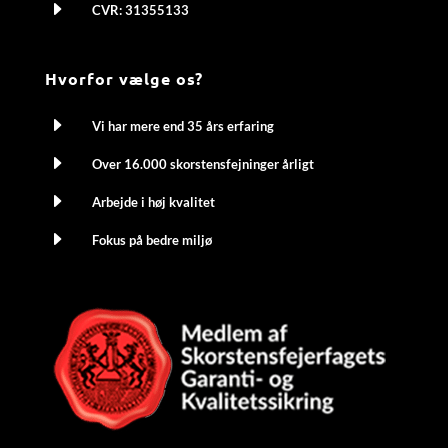
E
CVR: 31355133
Hvorfor vælge os?
E
Vi har mere end 35 års erfaring
E
Over 16.000 skorstensfejninger årligt
E
Arbejde i høj kvalitet
E
Fokus på bedre miljø