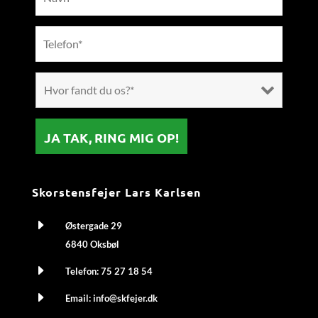
Skorstensfejer Lars Karlsen
E
Østergade 29
6840 Oksbøl
E
Telefon:
75 27 18 54
E
Email:
info@skfejer.dk