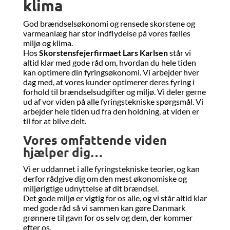
klima
God brændselsøkonomi og rensede skorstene og
varmeanlæg har stor indflydelse på vores fælles
miljø og klima.
Hos
Skorstensfejerfirmaet Lars Karlsen
står vi
altid klar med gode råd om, hvordan du hele tiden
kan optimere din fyringsøkonomi. Vi arbejder hver
dag med, at vores kunder optimerer deres fyring i
forhold til brændselsudgifter og miljø. Vi deler gerne
ud af vor viden på alle fyringstekniske spørgsmål. Vi
arbejder hele tiden ud fra den holdning, at viden er
til for at blive delt.
Vores omfattende viden
hjælper dig…
Vi er uddannet i alle fyringstekniske teorier, og kan
derfor rådgive dig om den mest økonomiske og
miljørigtige udnyttelse af dit brændsel.
Det gode miljø er vigtig for os alle, og vi står altid klar
med gode råd så vi sammen kan gøre Danmark
grønnere til gavn for os selv og dem, der kommer
efter os.